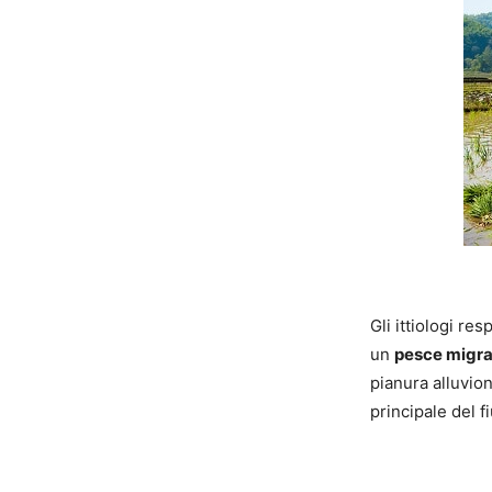
Gli ittiologi re
un
pesce migra
pianura alluvio
principale del f