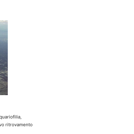
uariofilia,
vo ritrovamento