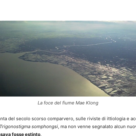
La foce del fiume Mae Klong
nta del secolo scorso comparvero, sulle riviste di ittiologia e acq
Trigonostigma somphongsi
, ma non venne segnalato alcun nuo
nsava fosse estinto
.