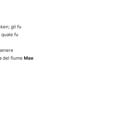
ken; gli fu
 quale fu
 genere
ta del fiume
Mae