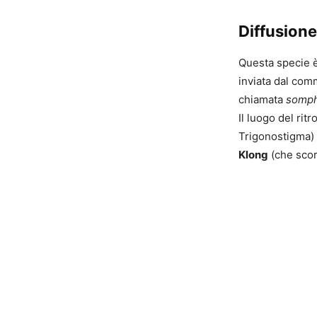
Diffusione
Questa specie è 
inviata dal com
chiamata
somph
Il luogo del rit
Trigonostigma) 
Klong
(che scor