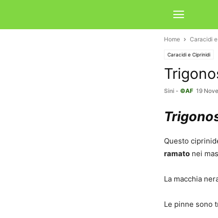
Home
Caracidi e
Caracidi e Ciprinidi
Trigono
Sini
-
©AF
19 Nov
Trigono
Questo ciprinid
ramato
nei mas
La macchia nera
Le pinne sono t