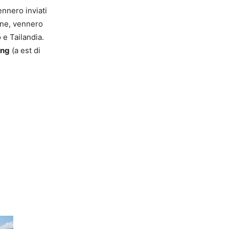
ennero inviati
ine, vennero
o e Tailandia.
ong
(a est di