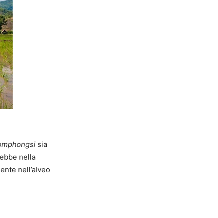
somphongsi
sia
rebbe nella
ente nell’alveo