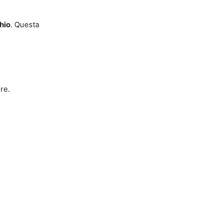
hio
. Questa
re.