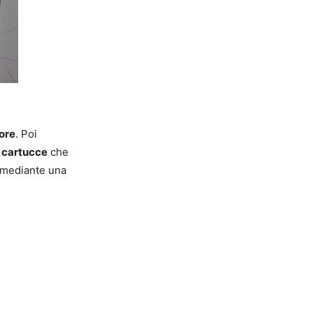
ore
. Poi
 cartucce
che
a mediante una