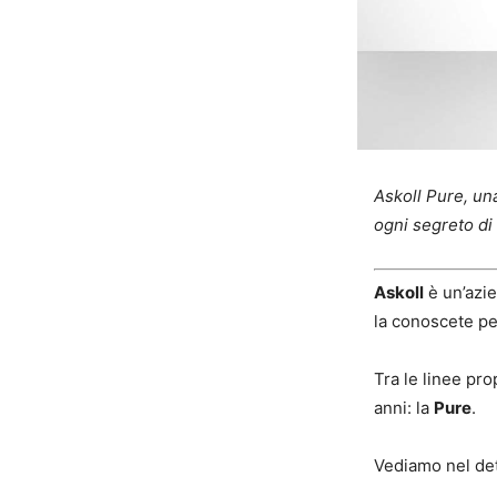
Askoll Pure, una
ogni segreto di
Askoll
è un’azie
la conoscete per
Tra le linee pr
anni: la
Pure
.
Vediamo nel dett