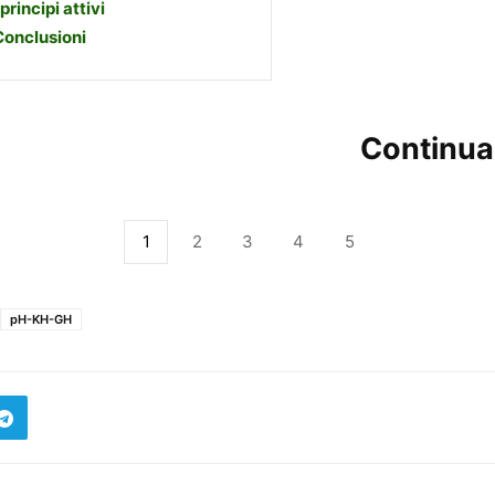
 principi attivi
Conclusioni
Continua
1
2
3
4
5
pH-KH-GH