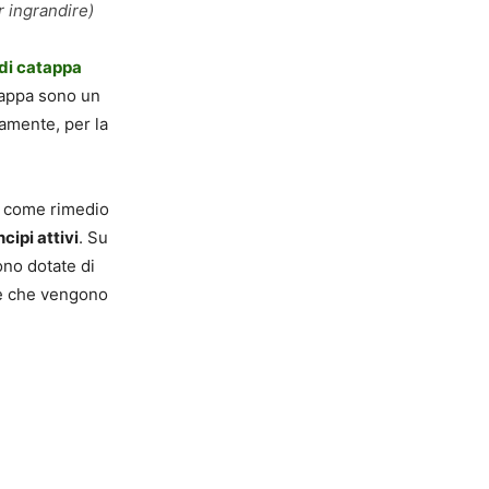
r ingrandire)
 di catappa
atappa sono un
tamente, per la
te come rimedio
ncipi attivi
. Su
ono dotate di
, e che vengono