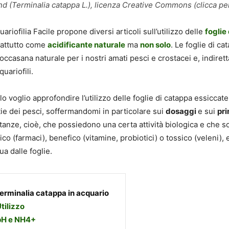
d (Terminalia catappa L.), licenza Creative Commons (clicca pe
uariofilia Facile propone diversi articoli sull’utilizzo delle
foglie
rattutto come
acidificante naturale
ma
non solo
. Le foglie di c
occasana naturale per i nostri amati pesci e crostacei e, indiret
uariofili.
lo voglio approfondire l’utilizzo delle foglie di catappa essicca
tie dei pesci, soffermandomi in particolare sui
dosaggi
e sui
pri
stanze, cioè, che possiedono una certa attività biologica e che s
ico (farmaci), benefico (vitamine, probiotici) o tossico (veleni)
ua dalle foglie.
erminalia catappa in acquario
tilizzo
pH e NH4+