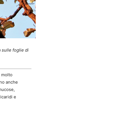
sulle foglie di
o molto
sono anche
 mucose,
icaridi e