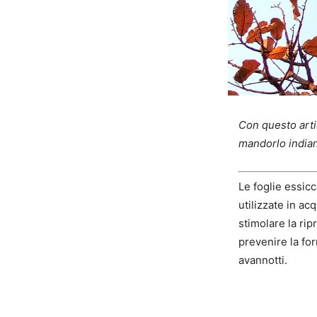
Con questo artic
mandorlo indian
Le foglie essic
utilizzate in ac
stimolare la ri
prevenire la for
avannotti.