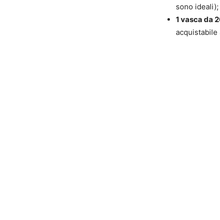
sono ideali);
1 vasca da 20
acquistabile a