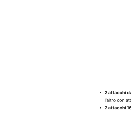
2 attacchi d
l’altro con a
2 attacchi 16