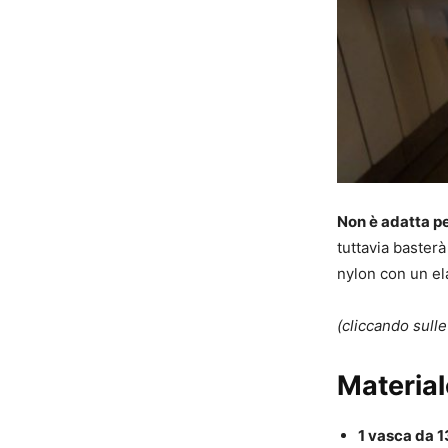
Non è adatta pe
tuttavia basterà
nylon con un ela
(cliccando sull
Material
1 vasca da 13