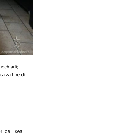
cchiarli;
calza fine di
i dell’Ikea