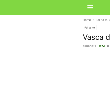
Home
Fai da te
Fai da te
Vasca d
simone11
-
©AF
8