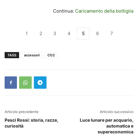
Continua:
Caricamento della bottiglia
1
2
3
4
5
6
7
TAGS
accessori
CO2
Articolo precedente
Articolo successivo
Pesci Rossi: storia, razze,
Luce lunare per acquario,
curiosità
automatica e
supereconomica