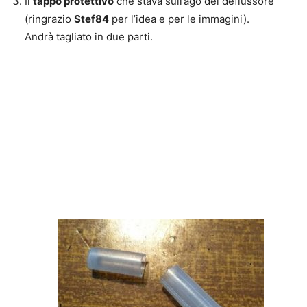
Il
tappo protettivo
che stava sull’ago del deflussore
(ringrazio
Stef84
per l’idea e per le immagini).
Andrà tagliato in due parti.