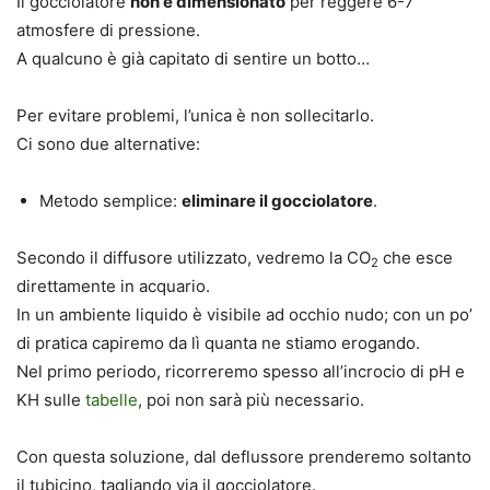
Il gocciolatore
non è dimensionato
per reggere 6-7
atmosfere di pressione.
A qualcuno è già capitato di sentire un botto…
Per evitare problemi, l’unica è non sollecitarlo.
Ci sono due alternative:
Metodo semplice:
eliminare il gocciolatore
.
Secondo il diffusore utilizzato, vedremo la CO
che esce
2
direttamente in acquario.
In un ambiente liquido è visibile ad occhio nudo; con un po’
di pratica capiremo da lì quanta ne stiamo erogando.
Nel primo periodo, ricorreremo spesso all’incrocio di pH e
KH sulle
tabelle
, poi non sarà più necessario.
Con questa soluzione, dal deflussore prenderemo soltanto
il tubicino, tagliando via il gocciolatore.