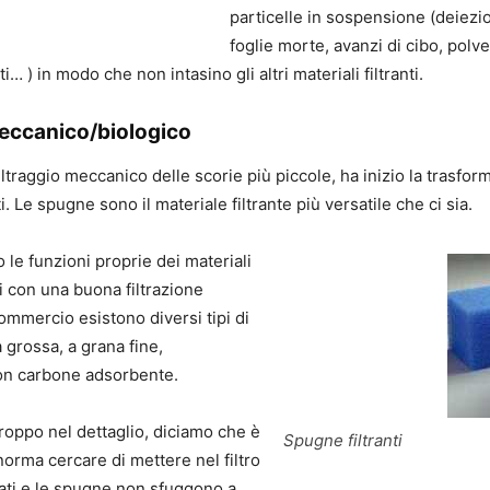
particelle in sospensione (deiezio
foglie morte, avanzi di cibo, polv
i… ) in modo che non intasino gli altri materiali filtranti.
meccanico/biologico
filtraggio meccanico delle scorie più piccole, ha inizio la trasfo
. Le spugne sono il materiale filtrante più versatile che ci sia.
le funzioni proprie dei materiali
ici con una buona filtrazione
ommercio esistono diversi tipi di
 grossa, a grana fine,
 con carbone adsorbente.
roppo nel dettaglio, diciamo che è
Spugne filtranti
rma cercare di mettere nel filtro
gati e le spugne non sfuggono a