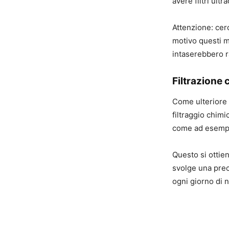
avere filtri ult
Attenzione: cer
motivo questi ma
intaserebbero r
Filtrazione 
Come ulteriore e
filtraggio chim
come ad esempio
Questo si ottien
svolge una preci
ogni giorno di 