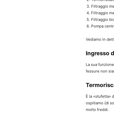
Filtraggio m
Filtraggio m
Filtraggio bi
Pompa centr
Vediamo in detta
Ingresso d
La sua funzione 
fessure non sian
Termorisc
È la «stufetta» 
ospitiamo (di sol
molto freddi.