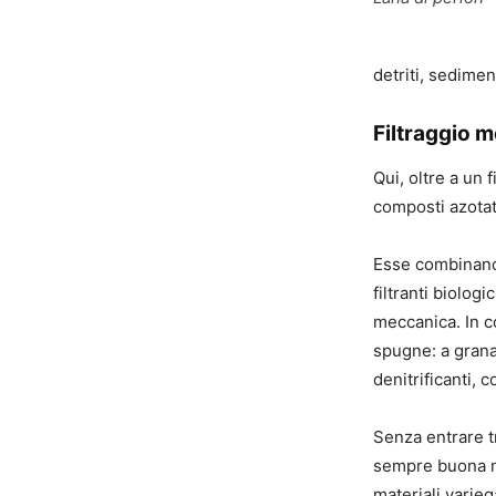
detriti, sediment
Filtraggio 
Qui, oltre a un 
composti azotati
Esse combinano 
filtranti biolog
meccanica. In c
spugne: a grana
denitrificanti,
Senza entrare t
sempre buona no
materiali varie