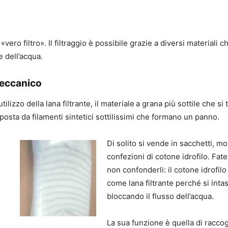
 «vero filtro». Il filtraggio è possibile grazie a diversi materiali
e dell’acqua.
meccanico
utilizzo della lana filtrante, il materiale a grana più sottile che si 
mposta da filamenti sintetici sottilissimi che formano un panno.
Di solito si vende in sacchetti, mol
confezioni di cotone idrofilo. Fat
non confonderli: il cotone idrofil
come lana filtrante perché si inta
bloccando il flusso dell’acqua.
La sua funzione è quella di raccog