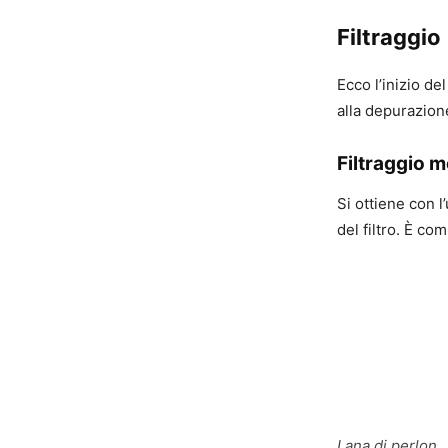
Filtraggio
Ecco l’inizio del
alla depurazion
Filtraggio 
Si ottiene con l’
del filtro. È co
Lana di perlon