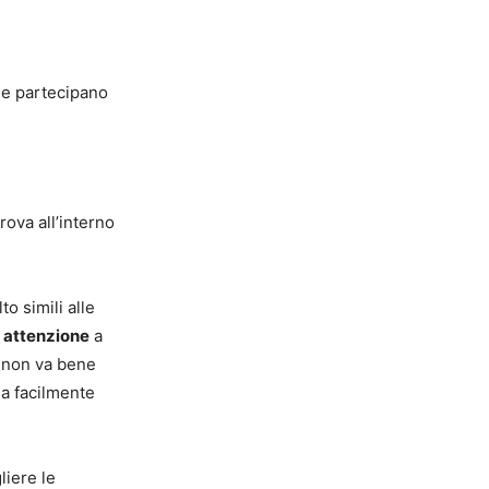
 che partecipano
trova all’interno
to simili alle
e
attenzione
a
o non va bene
sa facilmente
liere le