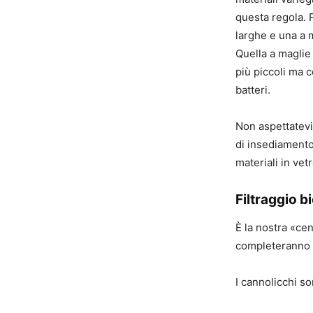
questa regola. 
larghe e una a m
Quella a maglie 
più piccoli ma 
batteri.
Non aspettatevi 
di insediamento 
materiali in vet
Filtraggio b
È la nostra «cen
completeranno i
I cannolicchi son