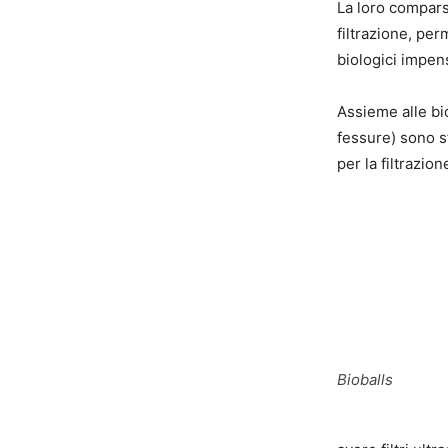
La loro compars
filtrazione, per
biologici impens
Assieme alle bio
fessure) sono st
per la filtrazion
Bioballs