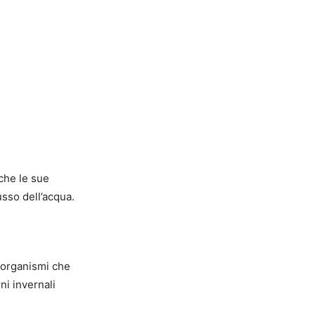
 che le sue
usso dell’acqua.
i organismi che
rni invernali