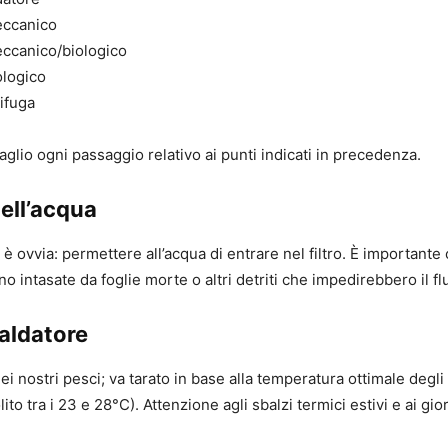
eccanico
eccanico/biologico
ologico
ifuga
glio ogni passaggio relativo ai punti indicati in precedenza.
ell’acqua
è ovvia: permettere all’acqua di entrare nel filtro. È importante
o intasate da foglie morte o altri detriti che impedirebbero il fl
aldatore
dei nostri pesci; va tarato in base alla temperatura ottimale degl
ito tra i 23 e 28°C). Attenzione agli sbalzi termici estivi e ai gio