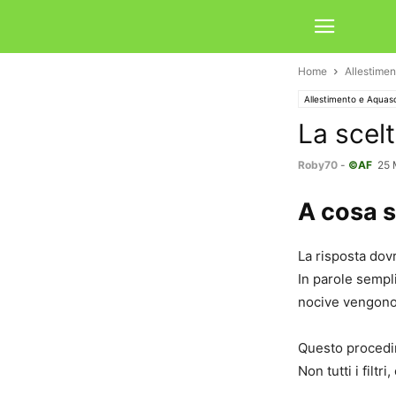
Home
Allestime
Allestimento e Aquas
La scelt
Roby70
-
©AF
25 
A cosa se
La risposta dovr
In parole sempli
nocive vengono 
Questo procedim
Non tutti i filtr