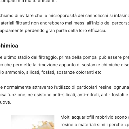
racompatti ma molto efficienti.
chiamo di evitare che le microporosità dei cannolicchi si intasin
teriali filtranti non andrebbero mai messi all’inizio del percorso
apidamente perdendo gran parte della loro efficacia.
chimica
 ultimo stadio del filtraggio, prima della pompa, può essere pre
ico che permette la rimozione appunto di sostanze chimiche disci
 ammonio, silicati, fosfati, sostanze coloranti etc.
e normalmente attraverso l’utilizzo di particolari resine, ognuna
sa funzione; ne esistono anti-silicati, anti-nitrati, anti- fosfati 
nuove.
Molti acquariofili rabbrividiscono 
resine o materiali simili perché «