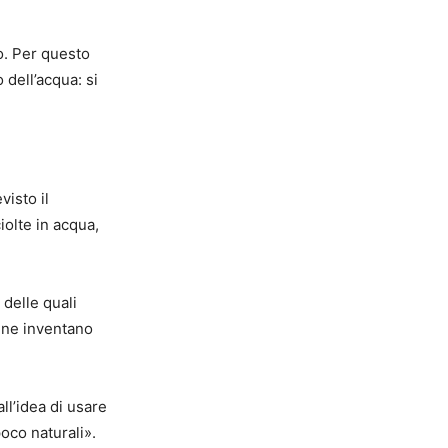
o. Per questo
 dell’acqua: si
visto il
olte in acqua,
 delle quali
e ne inventano
all’idea di usare
poco naturali».