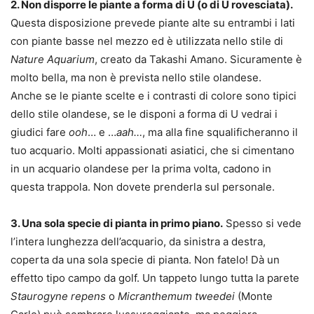
2. Non disporre le piante a forma di U (o di U rovesciata).
Questa disposizione prevede piante alte su entrambi i lati
con piante basse nel mezzo ed è utilizzata nello stile di
Nature Aquarium
, creato da Takashi Amano. Sicuramente è
molto bella, ma non è prevista nello stile olandese.
Anche se le piante scelte e i contrasti di colore sono tipici
dello stile olandese, se le disponi a forma di U vedrai i
giudici fare
ooh
… e …
aah…
, ma alla fine squalificheranno il
tuo acquario. Molti appassionati asiatici, che si cimentano
in un acquario olandese per la prima volta, cadono in
questa trappola. Non dovete prenderla sul personale.
3. Una sola specie di pianta in primo piano.
Spesso si vede
l’intera lunghezza dell’acquario, da sinistra a destra,
coperta da una sola specie di pianta. Non fatelo! Dà un
effetto tipo campo da golf. Un tappeto lungo tutta la parete
Staurogyne repens
o
Micranthemum tweedei
(Monte