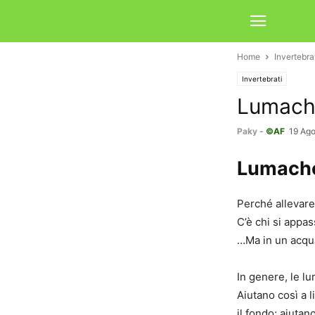
Home
Invertebra
Invertebrati
Lumache
Paky
-
©AF
19 Ago
Lumache
Perché allevare
C’è chi si appas
…Ma in un acquar
In genere, le lu
Aiutano così a l
il fondo; aiutan