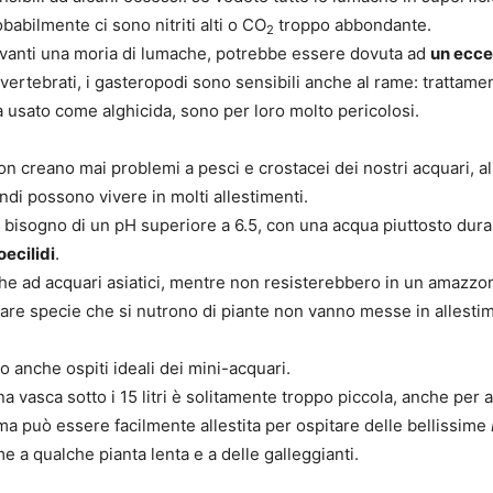
babilmente ci sono nitriti alti o CO
troppo abbondante.
2
avanti una moria di lumache, potrebbe essere dovuta ad
un ecce
nvertebrati, i gasteropodi sono sensibili anche al rame: trattamen
ta usato come alghicida, sono per loro molto pericolosi.
on creano mai problemi a pesci e crostacei dei nostri acquari, 
ndi possono vivere in molti allestimenti.
bisogno di un pH superiore a 6.5, con una acqua piuttosto dura,
ecilidi
.
he ad acquari asiatici, mentre non resisterebbero in un amazzon
are specie che si nutrono di piante non vanno messe in allestim
 anche ospiti ideali dei mini-acquari.
 vasca sotto i 15 litri è solitamente troppo piccola, anche per a
 ma può essere facilmente allestita per ospitare delle bellissime
me a qualche pianta lenta e a delle galleggianti.