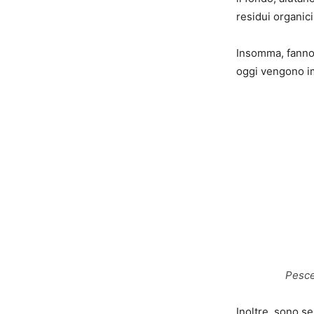
residui organici
Insomma, fanno 
oggi vengono im
Pesce
Inoltre, sono se