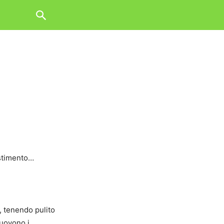
lestimento…
, tenendo pulito
muovono i