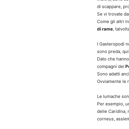
di scappare, pro
Se vi trovate d
Come gli altri i
di rame
, talvol
I Gasteropodi n
sono preda, qui
Dato che hanno 
compagni dei
Po
Sono adatti anc
Ovviamente le r
Le lumache sono
Per esempio, una
delle
Caridina
,
corneus
, assie