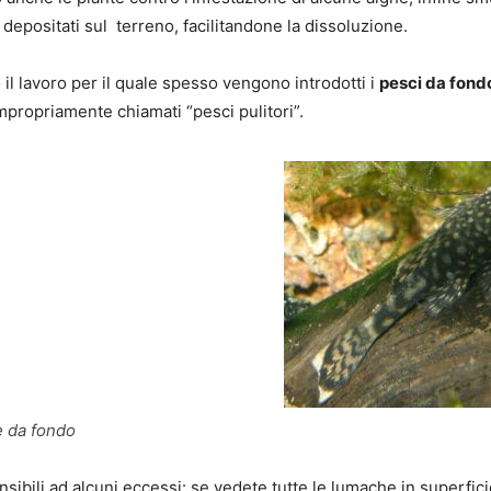
 depositati sul terreno, facilitandone la dissoluzione.
il lavoro per il quale spesso vengono introdotti i
pesci da fond
propriamente chiamati “pesci pulitori”.
 da fondo
nsibili ad alcuni eccessi: se vedete tutte le lumache in superfic