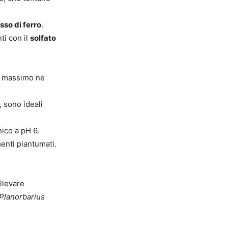
sso di ferro
.
ti con il
solfato
al massimo ne
 sono ideali
ico a pH 6.
enti piantumati.
llevare
Planorbarius