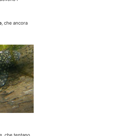
o
, che ancora
ie, che tentano