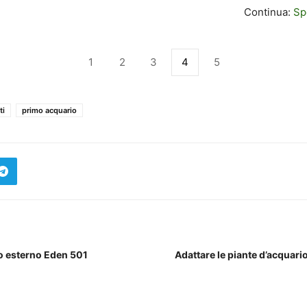
Continua:
Sp
1
2
3
4
5
ti
primo acquario
ro esterno Eden 501
Adattare le piante d’acquario