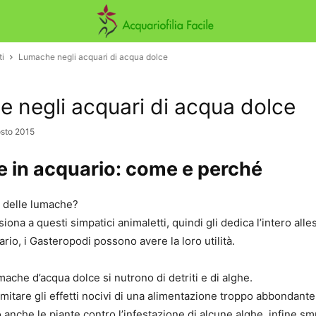
ti
Lumache negli acquari di acqua dolce
 negli acquari di acqua dolce
sto 2015
 in acquario: come e perché
 delle lumache?
siona a questi simpatici animaletti, quindi gli dedica l’intero al
io, i Gasteropodi possono avere la loro utilità.
mache d’acqua dolce si nutrono di detriti e di alghe.
imitare gli effetti nocivi di una alimentazione troppo abbondante
o anche le piante contro l’infestazione di alcune alghe, infine s