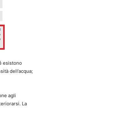
hé esistono
sità dell’acqua;
one agli
eriorarsi. La