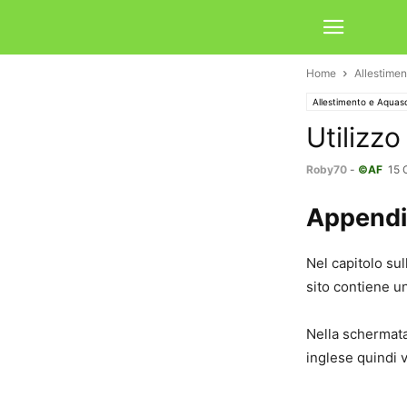
Home
Allestime
Allestimento e Aquas
Utilizzo
Roby70
-
©AF
15 
Appendic
Nel capitolo sul
sito contiene un
Nella schermata 
inglese quindi v