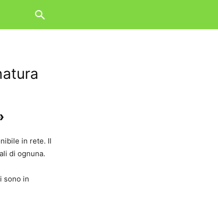
 natura
»
ibile in rete. Il
ali di ognuna.
mi sono in