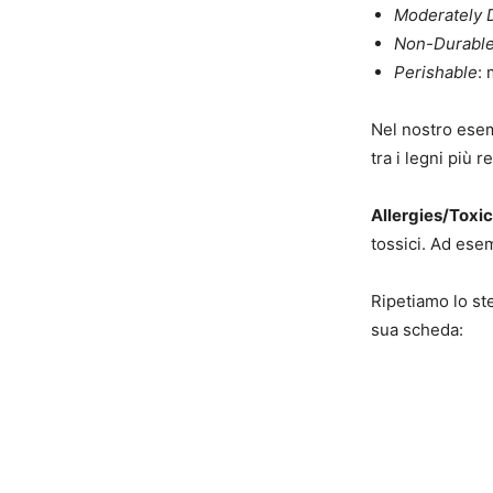
Moderately 
Non-Durabl
Perishable
: 
Nel nostro esem
tra i legni più r
Allergies/Toxic
tossici. Ad ese
Ripetiamo lo st
sua scheda: